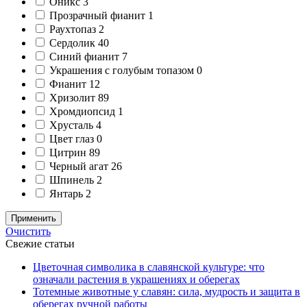
Оникс
3
Прозрачный фианит
1
Раухтопаз
2
Сердолик
40
Синий фианит
7
Украшения с голубым топазом
0
Фианит
12
Хризолит
89
Хромдиопсид
1
Хрусталь
4
Цвет глаз
0
Цитрин
89
Черный агат
26
Шпинель
2
Янтарь
2
Применить
Очистить
Свежие статьи
Цветочная символика в славянской культуре: что
означали растения в украшениях и оберегах
Тотемные животные у славян: сила, мудрость и защита в
оберегах ручной работы