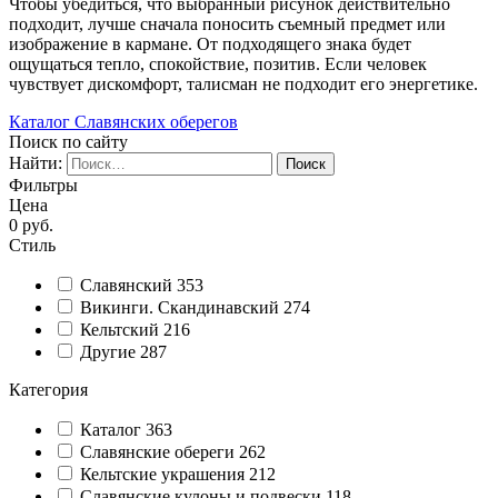
Чтобы убедиться, что выбранный рисунок действительно
подходит, лучше сначала поносить съемный предмет или
изображение в кармане. От подходящего знака будет
ощущаться тепло, спокойствие, позитив. Если человек
чувствует дискомфорт, талисман не подходит его энергетике.
Каталог Славянских оберегов
Поиск по сайту
Найти:
Фильтры
Цена
0
руб.
Стиль
Славянский
353
Викинги. Скандинавский
274
Кельтский
216
Другие
287
Категория
Каталог
363
Славянские обереги
262
Кельтские украшения
212
Славянские кулоны и подвески
118