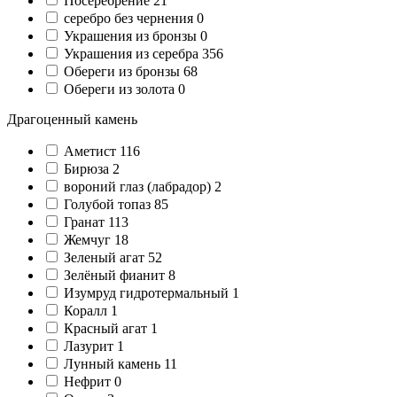
Посеребрение
21
серебро без чернения
0
Украшения из бронзы
0
Украшения из серебра
356
Обереги из бронзы
68
Обереги из золота
0
Драгоценный камень
Аметист
116
Бирюза
2
вороний глаз (лабрадор)
2
Голубой топаз
85
Гранат
113
Жемчуг
18
Зеленый агат
52
Зелёный фианит
8
Изумруд гидротермальный
1
Коралл
1
Красный агат
1
Лазурит
1
Лунный камень
11
Нефрит
0