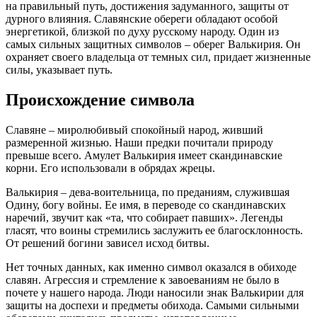
на правильный путь, достижения задуманного, защиты от
дурного влияния. Славянские обереги обладают особой
энергетикой, близкой по духу русскому народу. Один из
самых сильных защитных символов – оберег Валькирия. Он
охраняет своего владельца от темных сил, придает жизненные
силы, указывает путь.
Происхождение символа
Славяне – миролюбивый спокойный народ, живший
размеренной жизнью. Наши предки почитали природу
превыше всего. Амулет Валькирия имеет скандинавские
корни. Его использовали в обрядах жрецы.
Валькирия – дева-воительница, по преданиям, служившая
Одину, богу войны. Ее имя, в переводе со скандинавских
наречий, звучит как «та, что собирает павших». Легенды
гласят, что воины стремились заслужить ее благосклонность.
От решений богини зависел исход битвы.
Нет точных данных, как именно символ оказался в обиходе
славян. Агрессия и стремление к завоеваниям не было в
почете у нашего народа. Люди наносили знак Валькирии для
защиты на доспехи и предметы обихода. Самыми сильными