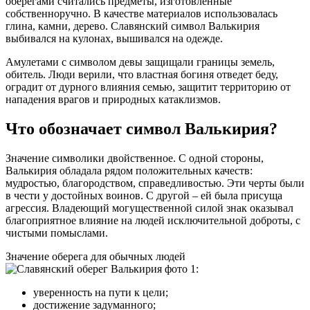
оберегами считались предметы, изготовленные
собственноручно. В качестве материалов использовалась
глина, камни, дерево. Славянский символ Валькирия
выбивался на кулонах, вышивался на одежде.
Амулетами с символом девы защищали границы земель,
обитель. Люди верили, что властная богиня отведет беду,
оградит от дурного влияния семью, защитит территорию от
нападения врагов и природных катаклизмов.
Что обозначает символ Валькирия?
Значение символики двойственное. С одной стороны,
Валькирия обладала рядом положительных качеств:
мудростью, благородством, справедливостью. Эти черты были
в чести у достойных воинов. С другой – ей была присуща
агрессия. Владеющий могущественной силой знак оказывал
благоприятное влияние на людей исключительной доброты, с
чистыми помыслами.
Значение оберега для обычных людей
:
уверенность на пути к цели;
достижение задуманного;