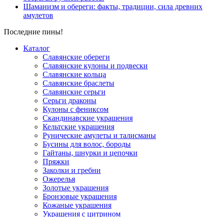
Шаманизм и обереги: факты, традиции, сила древних
амулетов
Последние пины!
Каталог
Славянские обереги
Славянские кулоны и подвески
Славянские кольца
Славянские браслеты
Славянские серьги
Серьги драконы
Кулоны с фениксом
Скандинавские украшения
Кельтские украшения
Рунические амулеты и талисманы
Бусины для волос, бороды
Гайтаны, шнурки и цепочки
Пряжки
Заколки и гребни
Ожерелья
Золотые украшения
Бронзовые украшения
Кожаные украшения
Украшения с цитрином