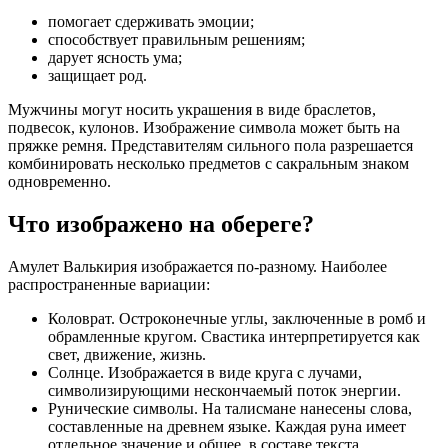
помогает сдерживать эмоции;
способствует правильным решениям;
дарует ясность ума;
защищает род.
Мужчины могут носить украшения в виде браслетов,
подвесок, кулонов. Изображение символа может быть на
пряжке ремня. Представителям сильного пола разрешается
комбинировать несколько предметов с сакральным знаком
одновременно.
Что изображено на обереге?
Амулет Валькирия изображается по-разному. Наиболее
распространенные вариации:
Коловрат. Остроконечные углы, заключенные в ромб и
обрамленные кругом. Свастика интерпретируется как
свет, движение, жизнь.
Солнце. Изображается в виде круга с лучами,
символизирующими нескончаемый поток энергии.
Рунические символы. На талисмане нанесены слова,
составленные на древнем языке. Каждая руна имеет
отдельное значение и общее, в составе текста.