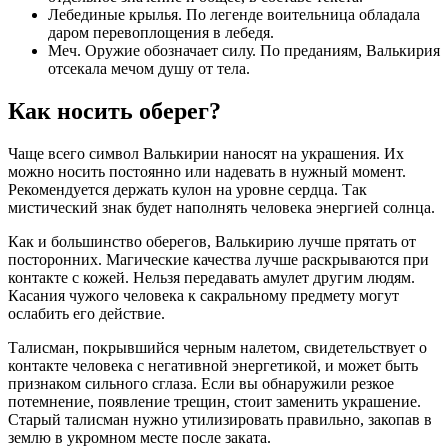
Лебединые крылья. По легенде воительница обладала
даром перевоплощения в лебедя.
Меч. Оружие обозначает силу. По преданиям, Валькирия
отсекала мечом душу от тела.
Как носить оберег?
Чаще всего символ Валькирии наносят на украшения. Их
можно носить постоянно или надевать в нужный момент.
Рекомендуется держать кулон на уровне сердца. Так
мистический знак будет наполнять человека энергией солнца.
Как и большинство оберегов, Валькирию лучше прятать от
посторонних. Магические качества лучше раскрываются при
контакте с кожей. Нельзя передавать амулет другим людям.
Касания чужого человека к сакральному предмету могут
ослабить его действие.
Талисман, покрывшийся черным налетом, свидетельствует о
контакте человека с негативной энергетикой, и может быть
признаком сильного сглаза. Если вы обнаружили резкое
потемнение, появление трещин, стоит заменить украшение.
Старый талисман нужно утилизировать правильно, закопав в
землю в укромном месте после заката.