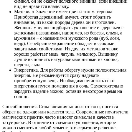
символ, он не окажет должного влияния, если внешний
вид не нравится владельцу.
Материал. Значение имеет цвет и тип материала.
Приобретая деревянный амулет, стоит обратить
внимание, из какой породы дерева он изготовлен.
Женщинам лучше подбирать украшение из деревьев с
женскими названиями, например, из березы, ольхи, а
мужчинам – с названиями мужского рода (дуб, ясен,
кедр). Серебряное украшение обладает высокими
защитными свойствами. Из других металлов также
хорошо работает медь, латунь, мельхиор. Вышивку
лучше выполнять натуральными нитями из хлопка,
шерсти, льна.
Энергетика. Для работы оберегу нужна положительная
энергия. Не рекомендуется сразу надевать
приобретенную вещь. Необходимо очистить ее от
энергетики путем помещения в соль. Самостоятельно
зарядить изделие можно, оставив некоторое время на
солнце.
Способ ношения. Сила влияния зависит от того, носится
оберег на одежде или касается тела. Современные почитатели
магических практик часто наносят символы в качестве
татуировки. В отличие от съемного украшения, которое
можно сменить в любой момент, это серьезное решение.