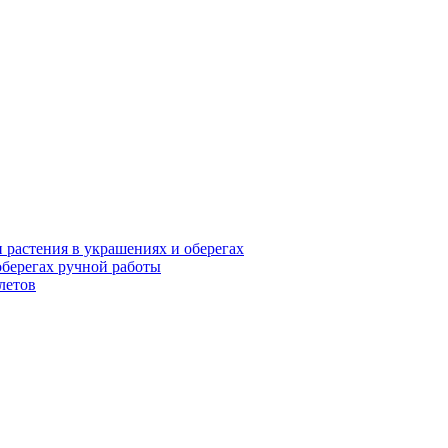
и растения в украшениях и оберегах
оберегах ручной работы
летов