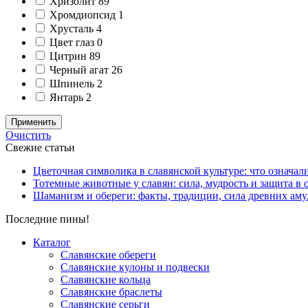
Хризолит
89
Хромдиопсид
1
Хрусталь
4
Цвет глаз
0
Цитрин
89
Черный агат
26
Шпинель
2
Янтарь
2
Применить
Очистить
Свежие статьи
Цветочная символика в славянской культуре: что означал
Тотемные животные у славян: сила, мудрость и защита в 
Шаманизм и обереги: факты, традиции, сила древних аму
Последние пины!
Каталог
Славянские обереги
Славянские кулоны и подвески
Славянские кольца
Славянские браслеты
Славянские серьги