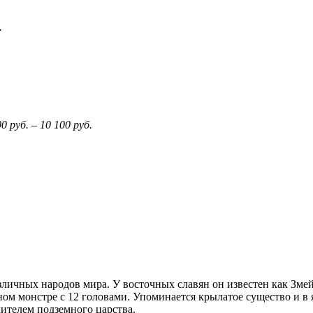
.
00
руб.
–
10 100
руб.
ичных народов мира. У восточных славян он известен как Змей
ом монстре с 12 головами. Упоминается крылатое существо и в
лителем подземного царства.