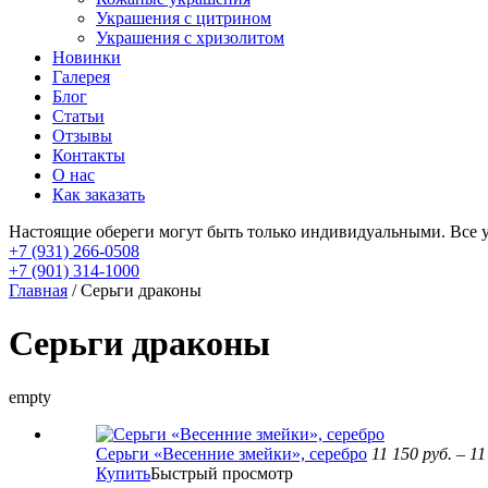
Украшения с цитрином
Украшения с хризолитом
Новинки
Галерея
Блог
Статьи
Отзывы
Контакты
О нас
Как заказать
Настоящие обереги могут быть только индивидуальными. Все 
+7 (931) 266-0508
+7 (901) 314-1000
Главная
/ Серьги драконы
Серьги драконы
empty
Серьги «Весенние змейки», серебро
11 150
руб.
–
11
Купить
Быстрый просмотр