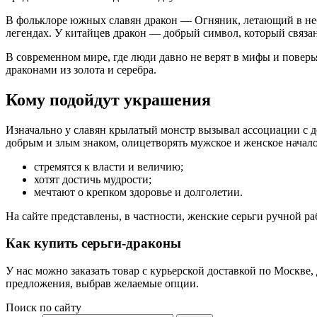
В фольклоре южных славян дракон — Огняник, летающий в неб
легендах. У китайцев дракон — добрый символ, который связан
В современном мире, где люди давно не верят в мифы и поверья
драконами из золота и серебра.
Кому подойдут украшения
Изначально у славян крылатый монстр вызывал ассоциации с 
добрым и злым знаком, олицетворять мужское и женское начало
стремятся к власти и величию;
хотят достичь мудрости;
мечтают о крепком здоровье и долголетии.
На сайте представлены, в частности, женские серьги ручной ра
Как купить серьги-драконы
У нас можно заказать товар с курьерской доставкой по Москве
предложения, выбрав желаемые опции.
Поиск по сайту