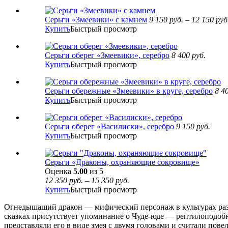
Серьги «Змеевики» с камнем
9 150
руб.
–
12 150
руб
Купить
Быстрый просмотр
Серьги оберег «Змеевики», серебро
8 400
руб.
Купить
Быстрый просмотр
Серьги обережные «Змеевики» в круге, серебро
8 4
Купить
Быстрый просмотр
Серьги оберег «Василиски», серебро
9 150
руб.
Купить
Быстрый просмотр
Серьги «Драконы, охраняющие сокровище»
Оценка
5.00
из 5
12 350
руб.
–
15 350
руб.
Купить
Быстрый просмотр
Огнедышащий дракон — мифический персонаж в культурах разл
сказках присутствует упоминание о Чуде-юде — рептилоподобн
представляли его в виде змея с двумя головами и считали пове