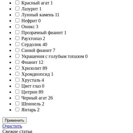
Красный агат
1
Лазурит
1
Лунный камень
11
Нефрит
0
Оникс
3
Прозрачный фианит
1
Раухтопаз
2
Сердолик
40
Синий фианит
7
Украшения с голубым топазом
0
Фианит
12
Хризолит
89
Хромдиопсид
1
Хрусталь
4
Цвет глаз
0
Цитрин
89
Черный агат
26
Шпинель
2
Янтарь
2
Применить
Очистить
Свежие статьи