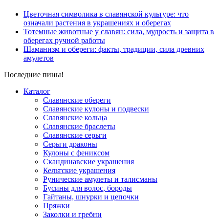
Цветочная символика в славянской культуре: что
означали растения в украшениях и оберегах
Тотемные животные у славян: сила, мудрость и защита в
оберегах ручной работы
Шаманизм и обереги: факты, традиции, сила древних
амулетов
Последние пины!
Каталог
Славянские обереги
Славянские кулоны и подвески
Славянские кольца
Славянские браслеты
Славянские серьги
Серьги драконы
Кулоны с фениксом
Скандинавские украшения
Кельтские украшения
Рунические амулеты и талисманы
Бусины для волос, бороды
Гайтаны, шнурки и цепочки
Пряжки
Заколки и гребни