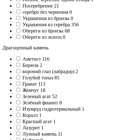
Посеребрение
21
серебро без чернения
0
Украшения из бронзы
0
Украшения из серебра
356
Обереги из бронзы
68
Обереги из золота
0
Драгоценный камень
Аметист
116
Бирюза
2
вороний глаз (лабрадор)
2
Голубой топаз
85
Гранат
113
Жемчуг
18
Зеленый агат
52
Зелёный фианит
8
Изумруд гидротермальный
1
Коралл
1
Красный агат
1
Лазурит
1
Лунный камень
11