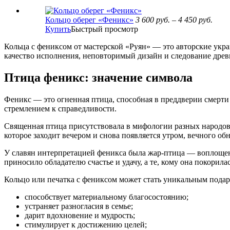
Кольцо оберег «Феникс»
3 600
руб.
–
4 450
руб.
Купить
Быстрый просмотр
Кольца с фениксом от мастерской «Руян» — это авторские укра
качество исполнения, неповторимый дизайн и следование др
Птица феникс: значение символа
Феникс — это огненная птица, способная в преддверии смерти 
стремлением к справедливости.
Священная птица присутствовала в мифологии разных народов —
которое заходит вечером и снова появляется утром, вечного об
У славян интерпретацией феникса была жар-птица — воплощени
приносило обладателю счастье и удачу, а те, кому она покорил
Кольцо или печатка с фениксом может стать уникальным подар
способствует материальному благосостоянию;
устраняет разногласия в семье;
дарит вдохновение и мудрость;
стимулирует к достижению целей;