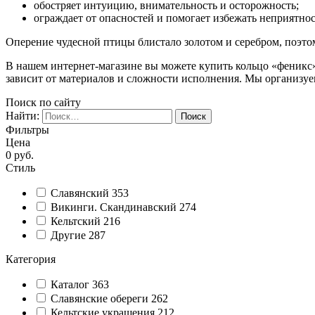
обостряет интуицию, внимательность и осторожность;
ограждает от опасностей и помогает избежать неприятнос
Оперение чудесной птицы блистало золотом и серебром, поэто
В нашем интернет-магазине вы можете купить кольцо «феникс» 
зависит от материалов и сложности исполнения. Мы организуем
Поиск по сайту
Найти:
Фильтры
Цена
0
руб.
Стиль
Славянский
353
Викинги. Скандинавский
274
Кельтский
216
Другие
287
Категория
Каталог
363
Славянские обереги
262
Кельтские украшения
212