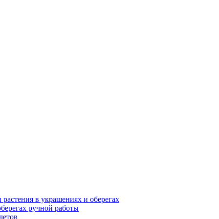
и растения в украшениях и оберегах
оберегах ручной работы
летов