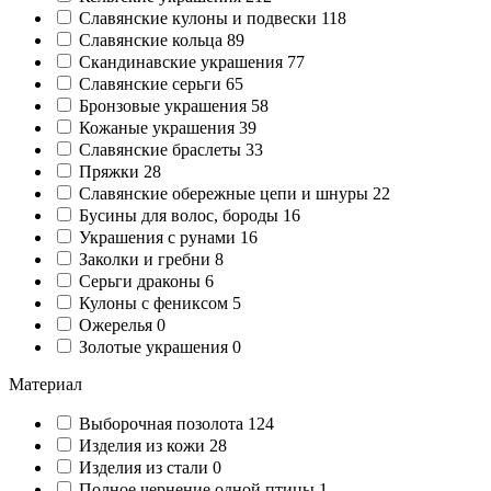
Славянские кулоны и подвески
118
Славянские кольца
89
Cкандинавские украшения
77
Славянские серьги
65
Бронзовые украшения
58
Кожаные украшения
39
Славянские браслеты
33
Пряжки
28
Славянские обережные цепи и шнуры
22
Бусины для волос, бороды
16
Украшения с рунами
16
Заколки и гребни
8
Серьги драконы
6
Кулоны с фениксом
5
Ожерелья
0
Золотые украшения
0
Материал
Выборочная позолота
124
Изделия из кожи
28
Изделия из стали
0
Полное чернение одной птицы
1