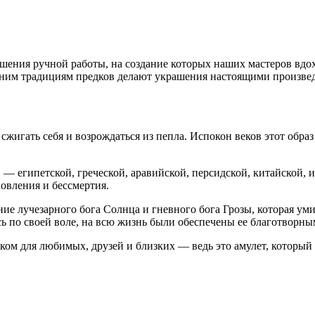
шения ручной работы, на создание которых наших мастеров вдох
евним традициям предков делают украшения настоящими произв
сжигать себя и возрождаться из пепла. Испокон веков этот обра
 египетской, греческой, аравийской, персидской, китайской, ин
новления и бессмертия.
е лучезарного бога Солнца и гневного бога Грозы, которая умир
ась по своей воле, на всю жизнь были обеспечены ее благотворны
ком для любимых, друзей и близких — ведь это амулет, который