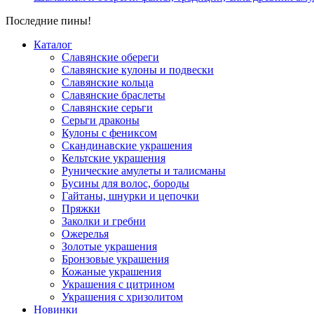
Последние пины!
Каталог
Славянские обереги
Славянские кулоны и подвески
Славянские кольца
Славянские браслеты
Славянские серьги
Серьги драконы
Кулоны с фениксом
Скандинавские украшения
Кельтские украшения
Рунические амулеты и талисманы
Бусины для волос, бороды
Гайтаны, шнурки и цепочки
Пряжки
Заколки и гребни
Ожерелья
Золотые украшения
Бронзовые украшения
Кожаные украшения
Украшения с цитрином
Украшения с хризолитом
Новинки