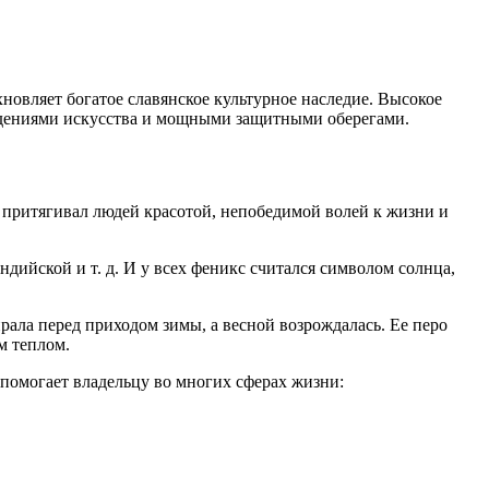
новляет богатое славянское культурное наследие. Высокое
едениями искусства и мощными защитными оберегами.
з притягивал людей красотой, непобедимой волей к жизни и
дийской и т. д. И у всех феникс считался символом солнца,
ала перед приходом зимы, а весной возрождалась. Ее перо
м теплом.
 помогает владельцу во многих сферах жизни: