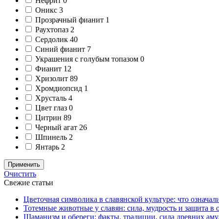
Нефрит
0
Оникс
3
Прозрачный фианит
1
Раухтопаз
2
Сердолик
40
Синий фианит
7
Украшения с голубым топазом
0
Фианит
12
Хризолит
89
Хромдиопсид
1
Хрусталь
4
Цвет глаз
0
Цитрин
89
Черный агат
26
Шпинель
2
Янтарь
2
Применить
Очистить
Свежие статьи
Цветочная символика в славянской культуре: что означал
Тотемные животные у славян: сила, мудрость и защита в 
Шаманизм и обереги: факты, традиции, сила древних аму