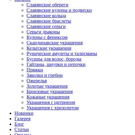
Славянские обереги
Славянские кулоны и подвески
Славянские кольца
Славянские браслеты
Славянские серьги
Серьги драконы
Кулоны с фениксом
Скандинавские украшения
Кельтские украшения
Рунические амулеты и талисманы
Бусины для волос, бороды
Гайтаны, шнурки и цепочки
Пряжки
Заколки и гребни
Ожерелья
Золотые украшения
Бронзовые украшения
Кожаные украшения
Украшения с цитрином
Украшения с хризолитом
Новинки
Галерея
Блог
Статьи
Отзывы