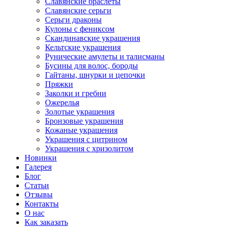
Славянские браслеты
Славянские серьги
Серьги драконы
Кулоны с фениксом
Скандинавские украшения
Кельтские украшения
Рунические амулеты и талисманы
Бусины для волос, бороды
Гайтаны, шнурки и цепочки
Пряжки
Заколки и гребни
Ожерелья
Золотые украшения
Бронзовые украшения
Кожаные украшения
Украшения с цитрином
Украшения с хризолитом
Новинки
Галерея
Блог
Статьи
Отзывы
Контакты
О нас
Как заказать