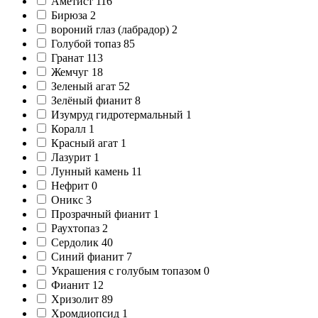
Аметист
116
Бирюза
2
вороний глаз (лабрадор)
2
Голубой топаз
85
Гранат
113
Жемчуг
18
Зеленый агат
52
Зелёный фианит
8
Изумруд гидротермальный
1
Коралл
1
Красный агат
1
Лазурит
1
Лунный камень
11
Нефрит
0
Оникс
3
Прозрачный фианит
1
Раухтопаз
2
Сердолик
40
Синий фианит
7
Украшения с голубым топазом
0
Фианит
12
Хризолит
89
Хромдиопсид
1