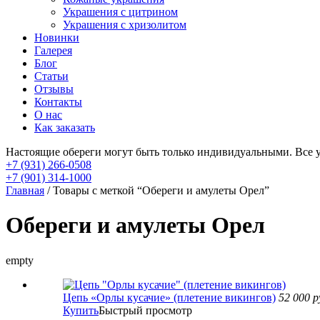
Украшения с цитрином
Украшения с хризолитом
Новинки
Галерея
Блог
Статьи
Отзывы
Контакты
О нас
Как заказать
Настоящие обереги могут быть только индивидуальными. Все 
+7 (931) 266-0508
+7 (901) 314-1000
Главная
/ Товары с меткой “Обереги и амулеты Орел”
Обереги и амулеты Орел
empty
Цепь «Орлы кусачие» (плетение викингов)
52 000
р
Купить
Быстрый просмотр