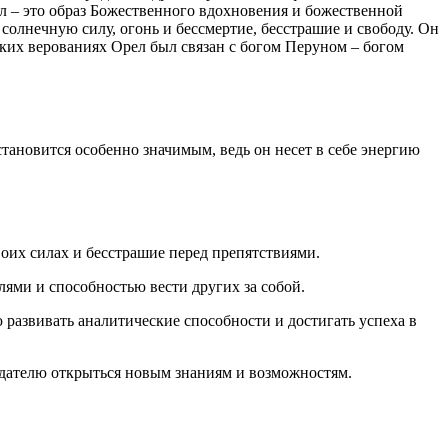
л – это образ Божественного вдохновения и божественной
олнечную силу, огонь и бессмертие, бесстрашие и свободу. Он
ких верованиях Орел был связан с богом Перуном – богом
 становится особенно значимым, ведь он несет в себе энергию
воих силах и бесстрашие перед препятствиями.
лями и способностью вести других за собой.
ю развивать аналитические способности и достигать успеха в
адателю открыться новым знаниям и возможностям.