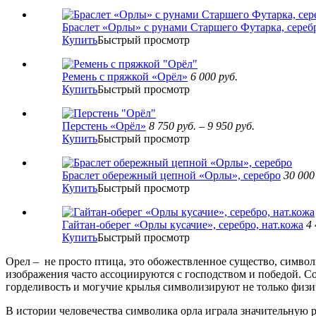
Браслет «Орлы» с рунами Старшего Футарка, серебр
Купить
Быстрый просмотр
Ремень с пряжкой «Орёл»
6 000
руб.
Купить
Быстрый просмотр
Перстень «Орёл»
8 750
руб.
–
9 950
руб.
Купить
Быстрый просмотр
Браслет обережный цепной «Орлы», серебро
30 00
Купить
Быстрый просмотр
Гайтан-оберег «Орлы кусачие», серебро, нат.кожа
4
Купить
Быстрый просмотр
Орел – не просто птица, это обожествленное существо, символ
изображения часто ассоциируются с господством и победой. Со
горделивость и могучие крылья символизируют не только физи
В истории человечества символика орла играла значительную 