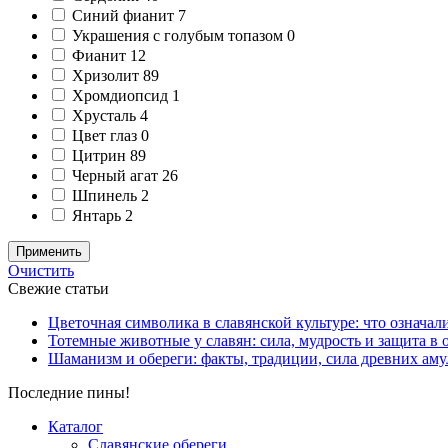
Синий фианит
7
Украшения с голубым топазом
0
Фианит
12
Хризолит
89
Хромдиопсид
1
Хрусталь
4
Цвет глаз
0
Цитрин
89
Черный агат
26
Шпинель
2
Янтарь
2
Применить
Очистить
Свежие статьи
Цветочная символика в славянской культуре: что означал
Тотемные животные у славян: сила, мудрость и защита в 
Шаманизм и обереги: факты, традиции, сила древних аму
Последние пины!
Каталог
Славянские обереги