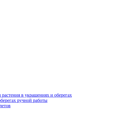
и растения в украшениях и оберегах
оберегах ручной работы
летов