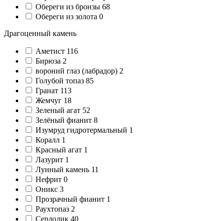
Обереги из бронзы
68
Обереги из золота
0
Драгоценный камень
Аметист
116
Бирюза
2
вороний глаз (лабрадор)
2
Голубой топаз
85
Гранат
113
Жемчуг
18
Зеленый агат
52
Зелёный фианит
8
Изумруд гидротермальный
1
Коралл
1
Красный агат
1
Лазурит
1
Лунный камень
11
Нефрит
0
Оникс
3
Прозрачный фианит
1
Раухтопаз
2
Сердолик
40