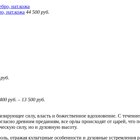
о, нат.кожа
44 500
руб.
0
руб.
 400
руб.
–
13 500
руб.
изирующее силу, власть и божественное вдохновение. С течением
гласно древним преданиям, все орлы происходят от царей, что 
ческую силу, но и духовную высоту.
роль, отражая культурные особенности и духовные устремления