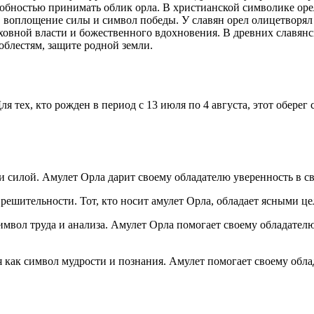
собностью принимать облик орла. В христианской символике оре
воплощение силы и символ победы. У славян орел олицетворял с
ховной власти и божественного вдохновения. В древних славянс
блестям, защите родной земли.
я тех, кто рожден в период с 13 июля по 4 августа, этот оберег
и силой. Амулет Орла дарит своему обладателю уверенность в с
решительности. Тот, кто носит амулет Орла, обладает ясными це
символ труда и анализа. Амулет Орла помогает своему обладател
 как символ мудрости и познания. Амулет помогает своему обл