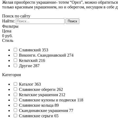
Желая приобрести украшение- тотем “Орел”, можно обратиться
только красивым украшением, но и оберегом, несущим в себе 
Поиск по сайту
Найти:
Фильтры
Цена
0
руб.
Стиль
Славянский
353
Викинги. Скандинавский
274
Кельтский
216
Другие
287
Категория
Каталог
363
Славянские обереги
262
Кельтские украшения
212
Славянские кулоны и подвески
118
Славянские кольца
89
Cкандинавские украшения
77
Славянские серьги
65