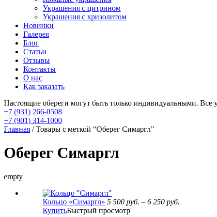
Украшения с цитрином
Украшения с хризолитом
Новинки
Галерея
Блог
Статьи
Отзывы
Контакты
О нас
Как заказать
Настоящие обереги могут быть только индивидуальными. Все 
+7 (931) 266-0508
+7 (901) 314-1000
Главная
/ Товары с меткой “Оберег Симаргл”
Оберег Симаргл
empty
Кольцо «Симаргл»
5 500
руб.
–
6 250
руб.
Купить
Быстрый просмотр