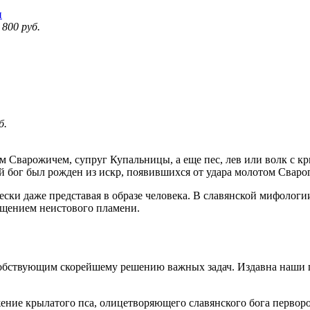
 800
руб.
б.
Сварожичем, супруг Купальницы, а еще пес, лев или волк с кр
ий бог был рожден из искр, появившихся от удара молотом Свар
ески даже представая в образе человека. В славянской мифолог
ощением неистового пламени.
обствующим скорейшему решению важных задач. Издавна наши 
ние крылатого пса, олицетворяющего славянского бога перворо