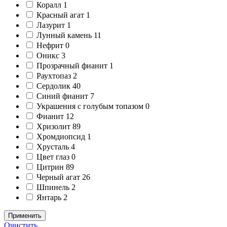
Коралл
1
Красный агат
1
Лазурит
1
Лунный камень
11
Нефрит
0
Оникс
3
Прозрачный фианит
1
Раухтопаз
2
Сердолик
40
Синий фианит
7
Украшения с голубым топазом
0
Фианит
12
Хризолит
89
Хромдиопсид
1
Хрусталь
4
Цвет глаз
0
Цитрин
89
Черный агат
26
Шпинель
2
Янтарь
2
Применить
Очистить