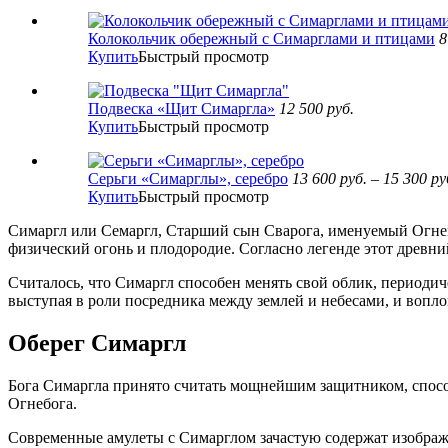
Колокольчик обережный с Симарглами и птицами
8
Купить
Быстрый просмотр
Подвеска «Щит Симаргла»
12 500
руб.
Купить
Быстрый просмотр
Серьги «Симарглы», серебро
13 600
руб.
–
15 300
ру
Купить
Быстрый просмотр
Симаргл или Семаргл, Старший сын Сварога, именуемый Огнем 
физический огонь и плодородие. Согласно легенде этот древн
Считалось, что Симаргл способен менять свой облик, периодич
выступая в роли посредника между землей и небесами, и вопл
Оберег Симаргл
Бога Симаргла принято считать мощнейшим защитником, спос
Огнебога.
Современные амулеты с Симарглом зачастую содержат изображе