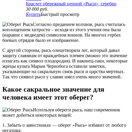
Браслет обережный цепной «Рыси», серебро
30 000
руб.
Купить
Быстрый просмотр
Согласно преданием волхвов, рысь считалась
воплощением хитрости – исходя из этого учения она была
(наравне с медведем) символом воинов. На многих гербах
боевых отрядов было ее изображение.
С другой стороны, рысь олицетворяла лес, который давал
защиту славянам от враждебных племен (можно это значение
излагать как символ плодородия). И наконец-таки, некоторые
жрецы культа Марыи Чернобога оставили заметки,
указывающие на сакральную связь рыси и царства мертвых.
Так что символ рыси у славян имел очень много значений.
Какое сакральное значение для
человека имеет этот оберег?
Используя обереги рысь, наш современник
может добиться некоторых вещей:
1. Забыть о завистниках — оберег «Рысь» избавит от любого
негатива;