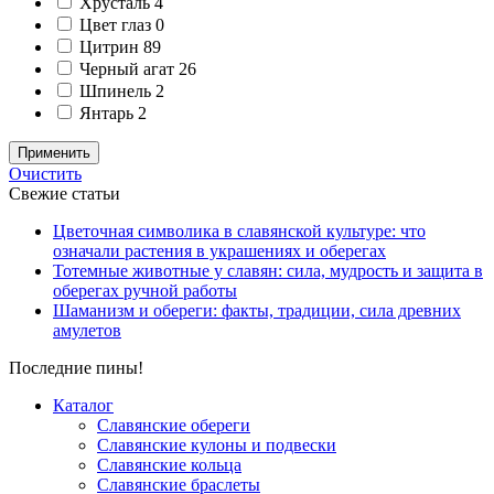
Хрусталь
4
Цвет глаз
0
Цитрин
89
Черный агат
26
Шпинель
2
Янтарь
2
Применить
Очистить
Свежие статьи
Цветочная символика в славянской культуре: что
означали растения в украшениях и оберегах
Тотемные животные у славян: сила, мудрость и защита в
оберегах ручной работы
Шаманизм и обереги: факты, традиции, сила древних
амулетов
Последние пины!
Каталог
Славянские обереги
Славянские кулоны и подвески
Славянские кольца
Славянские браслеты