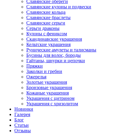
Славянские обереги
Славянские кулоны и подвески
Славянские кольца
Славянские браслеты
Славянские серьги
Серьги драконы
Кулоны с фениксом
Скандинавские украшения
Кельтские украшения
Рунические амулеты и талисманы
Бусины для волос, бороды
Гайтаны, шнурки и цепочки
Пряжки
Заколки и гребни
Ожерелья
Золотые украшения
Бронзовые украшения
Кожаные украшения
Украшения с цитрином
Украшения с хризолитом
Новинки
Галерея
Блог
Статьи
Отзывы