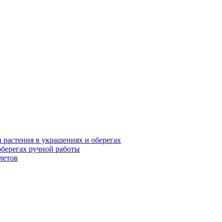
и растения в украшениях и оберегах
оберегах ручной работы
летов