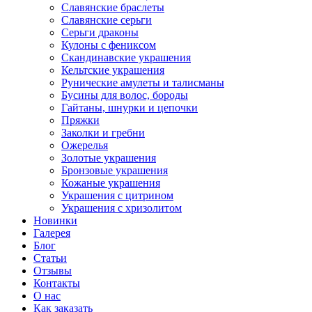
Славянские браслеты
Славянские серьги
Серьги драконы
Кулоны с фениксом
Скандинавские украшения
Кельтские украшения
Рунические амулеты и талисманы
Бусины для волос, бороды
Гайтаны, шнурки и цепочки
Пряжки
Заколки и гребни
Ожерелья
Золотые украшения
Бронзовые украшения
Кожаные украшения
Украшения с цитрином
Украшения с хризолитом
Новинки
Галерея
Блог
Статьи
Отзывы
Контакты
О нас
Как заказать