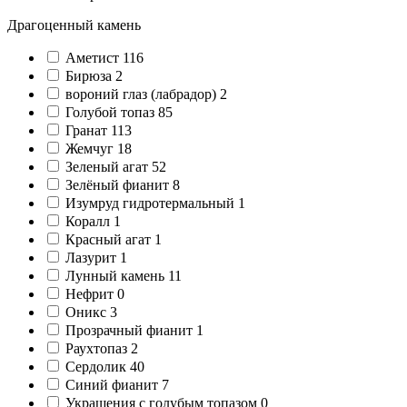
Драгоценный камень
Аметист
116
Бирюза
2
вороний глаз (лабрадор)
2
Голубой топаз
85
Гранат
113
Жемчуг
18
Зеленый агат
52
Зелёный фианит
8
Изумруд гидротермальный
1
Коралл
1
Красный агат
1
Лазурит
1
Лунный камень
11
Нефрит
0
Оникс
3
Прозрачный фианит
1
Раухтопаз
2
Сердолик
40
Синий фианит
7
Украшения с голубым топазом
0