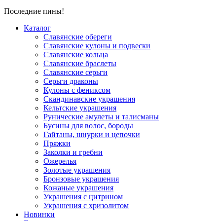
Последние пины!
Каталог
Славянские обереги
Славянские кулоны и подвески
Славянские кольца
Славянские браслеты
Славянские серьги
Серьги драконы
Кулоны с фениксом
Скандинавские украшения
Кельтские украшения
Рунические амулеты и талисманы
Бусины для волос, бороды
Гайтаны, шнурки и цепочки
Пряжки
Заколки и гребни
Ожерелья
Золотые украшения
Бронзовые украшения
Кожаные украшения
Украшения с цитрином
Украшения с хризолитом
Новинки