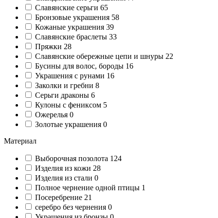
Славянские серьги
65
Бронзовые украшения
58
Кожаные украшения
39
Славянские браслеты
33
Пряжки
28
Славянские обережные цепи и шнуры
22
Бусины для волос, бороды
16
Украшения с рунами
16
Заколки и гребни
8
Серьги драконы
6
Кулоны с фениксом
5
Ожерелья
0
Золотые украшения
0
Материал
Выборочная позолота
124
Изделия из кожи
28
Изделия из стали
0
Полное чернение одной птицы
1
Посеребрение
21
серебро без чернения
0
Украшения из бронзы
0