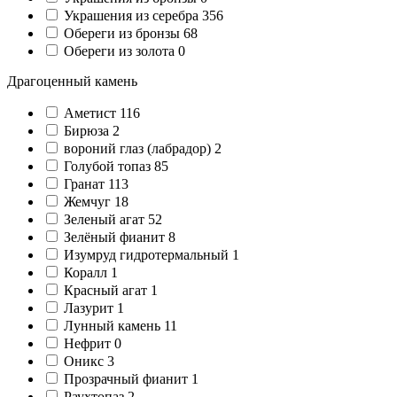
Украшения из серебра
356
Обереги из бронзы
68
Обереги из золота
0
Драгоценный камень
Аметист
116
Бирюза
2
вороний глаз (лабрадор)
2
Голубой топаз
85
Гранат
113
Жемчуг
18
Зеленый агат
52
Зелёный фианит
8
Изумруд гидротермальный
1
Коралл
1
Красный агат
1
Лазурит
1
Лунный камень
11
Нефрит
0
Оникс
3
Прозрачный фианит
1
Раухтопаз
2