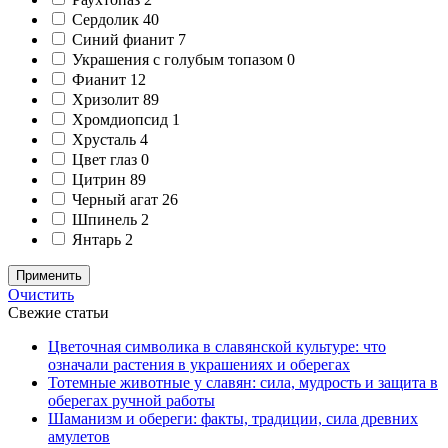
Сердолик
40
Синий фианит
7
Украшения с голубым топазом
0
Фианит
12
Хризолит
89
Хромдиопсид
1
Хрусталь
4
Цвет глаз
0
Цитрин
89
Черный агат
26
Шпинель
2
Янтарь
2
Применить
Очистить
Свежие статьи
Цветочная символика в славянской культуре: что
означали растения в украшениях и оберегах
Тотемные животные у славян: сила, мудрость и защита в
оберегах ручной работы
Шаманизм и обереги: факты, традиции, сила древних
амулетов