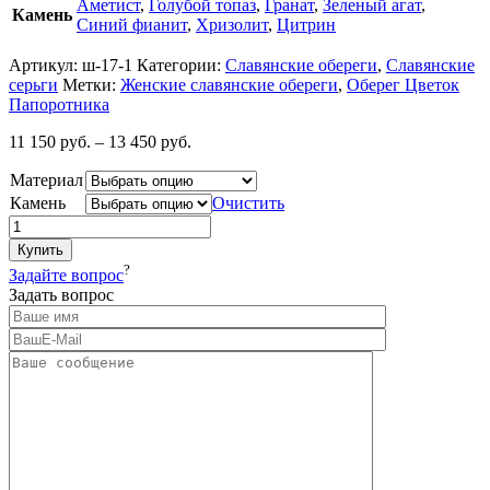
Аметист
,
Голубой топаз
,
Гранат
,
Зеленый агат
,
Камень
Синий фианит
,
Хризолит
,
Цитрин
Артикул:
ш-17-1
Категории:
Славянские обереги
,
Славянские
серьги
Метки:
Женские славянские обереги
,
Оберег Цветок
Папоротника
11 150
руб.
–
13 450
руб.
Материал
Камень
Очистить
Купить
?
Задайте вопрос
Задать вопрос