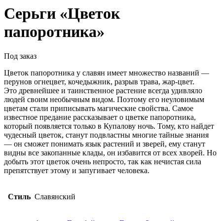
Серьги «Цветок
папоротника»
Под заказ
Цветок папоротника у славян имеет множество названий —
перунов огнецвет, кочедыжник, разрыв трава, жар-цвет.
Это древнейшее и таинственное растение всегда удивляло
людей своим необычным видом. Поэтому его неуловимым
цветам стали приписывать магические свойства. Самое
известное предание рассказывает о цветке папоротника,
который появляется только в Купалову ночь. Тому, кто найдет
чудесный цветок, станут подвластны многие тайные знания
— он сможет понимать язык растений и зверей, ему станут
видны все закопанные клады, он избавится от всех хворей. Но
добыть этот цветок очень непросто, так как нечистая сила
препятствует этому и запугивает человека.
Стиль
Славянский