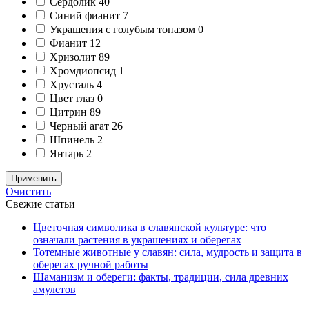
Сердолик
40
Синий фианит
7
Украшения с голубым топазом
0
Фианит
12
Хризолит
89
Хромдиопсид
1
Хрусталь
4
Цвет глаз
0
Цитрин
89
Черный агат
26
Шпинель
2
Янтарь
2
Применить
Очистить
Свежие статьи
Цветочная символика в славянской культуре: что
означали растения в украшениях и оберегах
Тотемные животные у славян: сила, мудрость и защита в
оберегах ручной работы
Шаманизм и обереги: факты, традиции, сила древних
амулетов