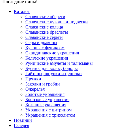
Последние пины!
Каталог
Славянские обереги
Славянские кулоны и подвески
Славянские кольца
Славянские браслеты
Славянские серьги
Серьги драконы
Кулоны с фениксом
Скандинавские украшения
Кельтские украшения
Рунические амулеты и талисманы
Бусины для волос, бороды
Гайтаны, шнурки и цепочки
Пряжки
Заколки и гребни
Ожерелья
Золотые украшения
Бронзовые украшения
Кожаные украшения
Украшения с цитрином
Украшения с хризолитом
Новинки
Галерея