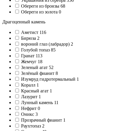
Украшения из серебра
356
Обереги из бронзы
68
Обереги из золота
0
Драгоценный камень
Аметист
116
Бирюза
2
вороний глаз (лабрадор)
2
Голубой топаз
85
Гранат
113
Жемчуг
18
Зеленый агат
52
Зелёный фианит
8
Изумруд гидротермальный
1
Коралл
1
Красный агат
1
Лазурит
1
Лунный камень
11
Нефрит
0
Оникс
3
Прозрачный фианит
1
Раухтопаз
2