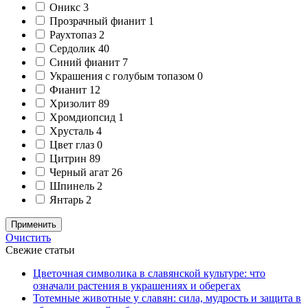
Оникс
3
Прозрачный фианит
1
Раухтопаз
2
Сердолик
40
Синий фианит
7
Украшения с голубым топазом
0
Фианит
12
Хризолит
89
Хромдиопсид
1
Хрусталь
4
Цвет глаз
0
Цитрин
89
Черный агат
26
Шпинель
2
Янтарь
2
Применить
Очистить
Свежие статьи
Цветочная символика в славянской культуре: что
означали растения в украшениях и оберегах
Тотемные животные у славян: сила, мудрость и защита в