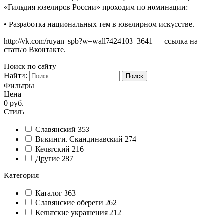
«Гильдия ювелиров России»
проходим по номинации:
• Разработка национальных тем в ювелирном искусстве.
http://vk.com/ruyan_spb?w=wall7424103_3641 — ссылка на
статью Вконтакте.
Поиск по сайту
Найти:
Фильтры
Цена
0
руб.
Стиль
Славянский
353
Викинги. Скандинавский
274
Кельтский
216
Другие
287
Категория
Каталог
363
Славянские обереги
262
Кельтские украшения
212