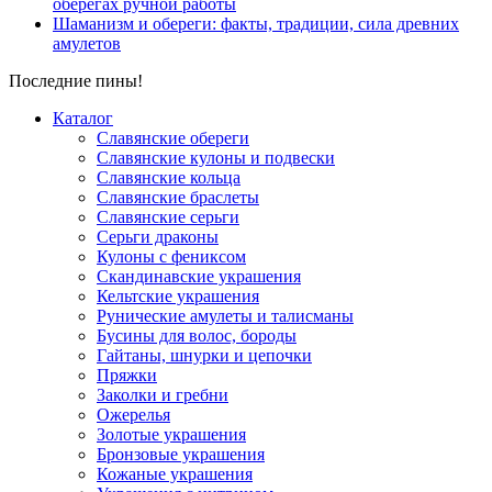
оберегах ручной работы
Шаманизм и обереги: факты, традиции, сила древних
амулетов
Последние пины!
Каталог
Славянские обереги
Славянские кулоны и подвески
Славянские кольца
Славянские браслеты
Славянские серьги
Серьги драконы
Кулоны с фениксом
Скандинавские украшения
Кельтские украшения
Рунические амулеты и талисманы
Бусины для волос, бороды
Гайтаны, шнурки и цепочки
Пряжки
Заколки и гребни
Ожерелья
Золотые украшения
Бронзовые украшения
Кожаные украшения