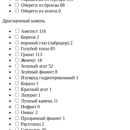
Обереги из бронзы
68
Обереги из золота
0
Драгоценный камень
Аметист
116
Бирюза
2
вороний глаз (лабрадор)
2
Голубой топаз
85
Гранат
113
Жемчуг
18
Зеленый агат
52
Зелёный фианит
8
Изумруд гидротермальный
1
Коралл
1
Красный агат
1
Лазурит
1
Лунный камень
11
Нефрит
0
Оникс
3
Прозрачный фианит
1
Раухтопаз
2
Сердолик
40