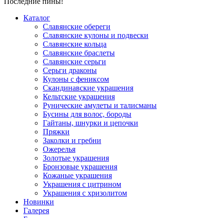
Последние пины!
Каталог
Славянские обереги
Славянские кулоны и подвески
Славянские кольца
Славянские браслеты
Славянские серьги
Серьги драконы
Кулоны с фениксом
Скандинавские украшения
Кельтские украшения
Рунические амулеты и талисманы
Бусины для волос, бороды
Гайтаны, шнурки и цепочки
Пряжки
Заколки и гребни
Ожерелья
Золотые украшения
Бронзовые украшения
Кожаные украшения
Украшения с цитрином
Украшения с хризолитом
Новинки
Галерея