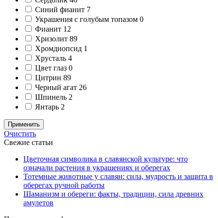
Синий фианит
7
Украшения с голубым топазом
0
Фианит
12
Хризолит
89
Хромдиопсид
1
Хрусталь
4
Цвет глаз
0
Цитрин
89
Черный агат
26
Шпинель
2
Янтарь
2
Применить
Очистить
Свежие статьи
Цветочная символика в славянской культуре: что
означали растения в украшениях и оберегах
Тотемные животные у славян: сила, мудрость и защита в
оберегах ручной работы
Шаманизм и обереги: факты, традиции, сила древних
амулетов