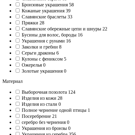
Бронзовые украшения
58
Кожаные украшения
39
Славянские браслеты
33
Пряжки
28
Славянские обережные цепи и шнуры
22
Бусины для волос, бороды
16
Украшения с рунами
16
Заколки и гребни
8
Серьги драконы
6
Кулоны с фениксом
5
Ожерелья
0
Золотые украшения
0
Материал
Выборочная позолота
124
Изделия из кожи
28
Изделия из стали
0
Полное чернение одной птицы
1
Посеребрение
21
серебро без чернения
0
Украшения из бронзы
0
Украшения из серебра
356