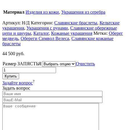
Материал
Изделия из кожи
,
Украшения из серебра
Артикул:
Н/Д
Категории:
Славянские браслеты
,
Кельтские
украшения
,
Украшения с рунами
,
Славянские обережные
цепи и шнуры
,
Каталог
,
Кожаные украшения
Метки:
Оберег
медведь
,
Обереги Символ Велеса
,
Славянские кожаные
браслеты
44 500
руб.
Размер ЗАПЯСТЬЯ
Очистить
Купить
?
Задайте вопрос
Задать вопрос