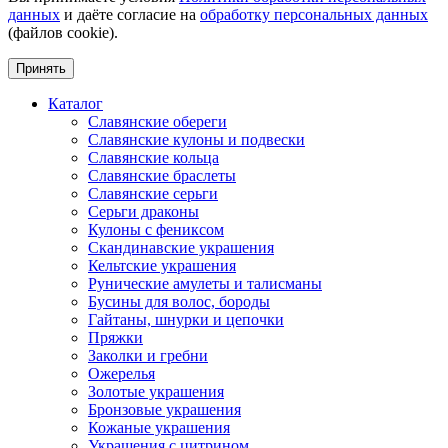
данных
и даёте согласие на
обработку персональных данных
(файлов cookie).
Принять
Каталог
Славянские обереги
Славянские кулоны и подвески
Славянские кольца
Славянские браслеты
Славянские серьги
Серьги драконы
Кулоны с фениксом
Скандинавские украшения
Кельтские украшения
Рунические амулеты и талисманы
Бусины для волос, бороды
Гайтаны, шнурки и цепочки
Пряжки
Заколки и гребни
Ожерелья
Золотые украшения
Бронзовые украшения
Кожаные украшения
Украшения с цитрином