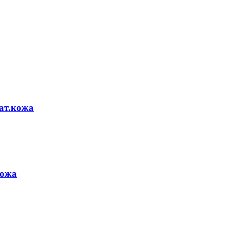
нат.кожа
кожа