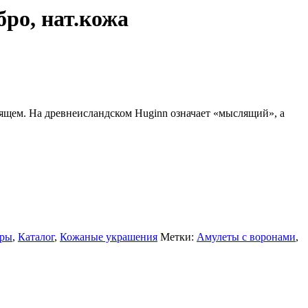
ро, нат.кожа
ящем. На древнеисландском Huginn означает «мыслящий», а
.
уры
,
Каталог
,
Кожаные украшения
Метки:
Амулеты с воронами
,