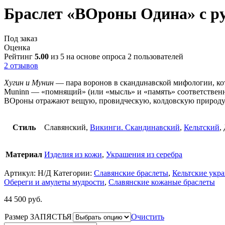
Браслет «ВОроны Одина» с ру
Под заказ
Оценка
Рейтинг
5.00
из 5 на основе опроса
2
пользователей
2
отзывов
Хугин
и
Мунин
— пара воронов в сканд
и
навской мифологии, ко
Muninn — «помнящий» (или «мысль» и «память» соответственн
ВОроны отражают вещую, провидческую, колдовскую природу 
Стиль
Славянский,
Викинги. Скандинавский
,
Кельтский
,
Материал
Изделия из кожи
,
Украшения из серебра
Артикул:
Н/Д
Категории:
Славянские браслеты
,
Кельтские укр
Обереги и амулеты мудрости
,
Славянские кожаные браслеты
44 500
руб.
Размер ЗАПЯСТЬЯ
Очистить