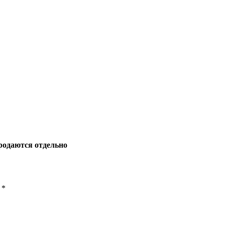
родаются отдельно
ы
*