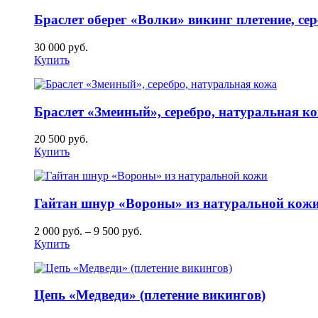
Браслет оберег «Волки» викинг плетение, се
30 000
руб.
Купить
Браслет «Змеиный», серебро, натуральная к
20 500
руб.
Купить
Гайтан шнур «Вороны» из натуральной кож
2 000
руб.
–
9 500
руб.
Купить
Цепь «Медведи» (плетение викингов)