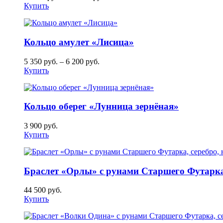
Купить
Кольцо амулет «Лисица»
5 350
руб.
–
6 200
руб.
Купить
Кольцо оберег «Лунница зернёная»
3 900
руб.
Купить
Браслет «Орлы» с рунами Старшего Футарка,
44 500
руб.
Купить