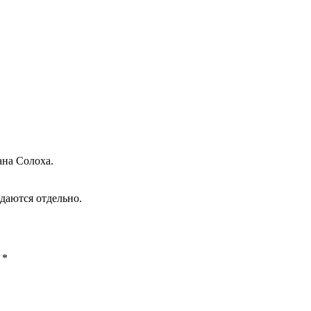
ана Солоха.
одаются отдельно.
ы
*