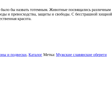
 было бы назвать тотемным. Животные посвящались различным 
беды и превосходства, защиты и свободы. С бесстрашной хищной
жественная красота.
оны и подвески
,
Каталог
Метка:
Мужские славянские обереги