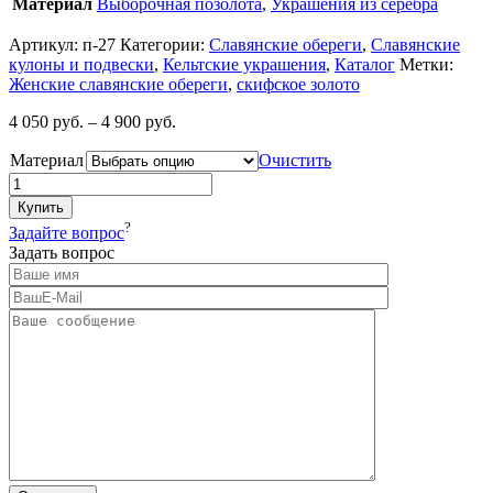
Материал
Выборочная позолота
,
Украшения из серебра
Артикул:
п-27
Категории:
Славянские обереги
,
Славянские
кулоны и подвески
,
Кельтские украшения
,
Каталог
Метки:
Женские славянские обереги
,
скифское золото
4 050
руб.
–
4 900
руб.
Материал
Очистить
Купить
?
Задайте вопрос
Задать вопрос