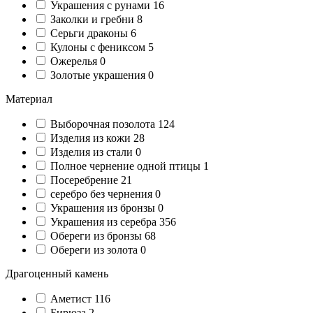
Украшения с рунами
16
Заколки и гребни
8
Серьги драконы
6
Кулоны с фениксом
5
Ожерелья
0
Золотые украшения
0
Материал
Выборочная позолота
124
Изделия из кожи
28
Изделия из стали
0
Полное чернение одной птицы
1
Посеребрение
21
серебро без чернения
0
Украшения из бронзы
0
Украшения из серебра
356
Обереги из бронзы
68
Обереги из золота
0
Драгоценный камень
Аметист
116
Бирюза
2