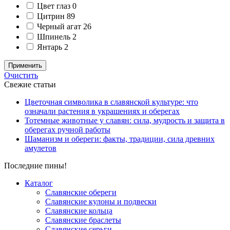
Цвет глаз
0
Цитрин
89
Черный агат
26
Шпинель
2
Янтарь
2
Применить
Очистить
Свежие статьи
Цветочная символика в славянской культуре: что
означали растения в украшениях и оберегах
Тотемные животные у славян: сила, мудрость и защита в
оберегах ручной работы
Шаманизм и обереги: факты, традиции, сила древних
амулетов
Последние пины!
Каталог
Славянские обереги
Славянские кулоны и подвески
Славянские кольца
Славянские браслеты
Славянские серьги