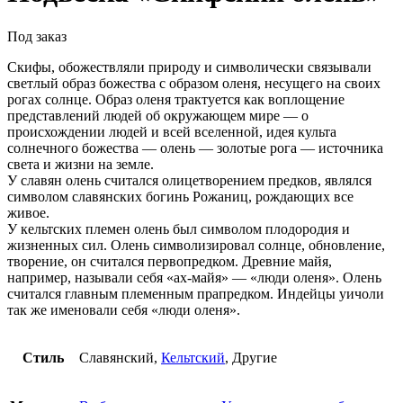
Под заказ
Скифы, обожествляли природу и символически связывали
светлый образ божества с образом оленя, несущего на своих
рогах солнце. Образ оленя трактуется как воплощение
представлений людей об окружающем мире — о
происхождении людей и всей вселенной, идея культа
солнечного божества — олень — золотые рога — источника
света и жизни на земле.
У славян олень считался олицетворением предков, являлся
символом славянских богинь Рожаниц, рождающих все
живое.
У кельтских племен олень был символом плодородия и
жизненных сил. Олень символизировал солнце, обновление,
творение, он считался первопредком. Древние майя,
например, называли себя «ах-майя» — «люди оленя». Олень
считался главным племенным прапредком. Индейцы уичоли
так же именовали себя «люди оленя».
Стиль
Славянский,
Кельтский
, Другие