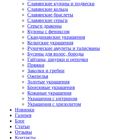
Славянские кулоны и подвески
Славянские кольца
Славянские браслеты
Славянские серьги
Серьги драконы
Кулоны с фениксом
Скандинавские украшения
Кельтские украшения
Рунические амулеты и талисманы
Бусины для волос, бороды
Гайтаны, шнурки и цепочки
Пряжки
Заколки и гребни
Ожерелья
Золотые украшения
Бронзовые украшения
Кожаные украшения
Украшения с цитрином
Украшения с хризолитом
Новинки
Галерея
Блог
Статьи
Отзывы
Контакты