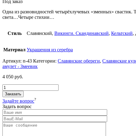
Под заказ
Одна из разновидностей четырёхлучевых «змеиных» свастик. Та
света…Четыре стихии…
Стиль
Славянский,
Викинги. Скандинавский
,
Кельтский
,
Материал
Украшения из серебра
Артикул:
п-43
Категории:
Славянские обереги
,
Славянские кул
амулет - Змеевик
4 050
руб.
Заказать
?
Задайте вопрос
Задать вопрос