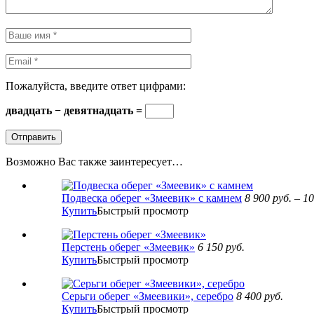
Пожалуйста, введите ответ цифрами:
двадцать − девятнадцать =
Возможно Вас также заинтересует…
Подвеска оберег «Змеевик» с камнем
8 900
руб.
–
10
Купить
Быстрый просмотр
Перстень оберег «Змеевик»
6 150
руб.
Купить
Быстрый просмотр
Серьги оберег «Змеевики», серебро
8 400
руб.
Купить
Быстрый просмотр