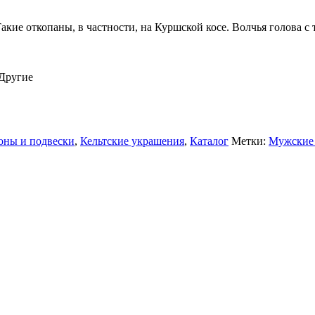
кие откопаны, в частности, на Куршской косе. Волчья голова с
 Другие
оны и подвески
,
Кельтские украшения
,
Каталог
Метки:
Мужские 