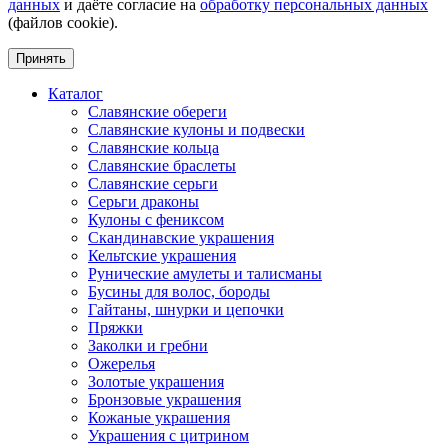
данных
и даёте согласие на
обработку персональных данных
(файлов cookie).
Принять
Каталог
Славянские обереги
Славянские кулоны и подвески
Славянские кольца
Славянские браслеты
Славянские серьги
Серьги драконы
Кулоны с фениксом
Скандинавские украшения
Кельтские украшения
Рунические амулеты и талисманы
Бусины для волос, бороды
Гайтаны, шнурки и цепочки
Пряжки
Заколки и гребни
Ожерелья
Золотые украшения
Бронзовые украшения
Кожаные украшения
Украшения с цитрином