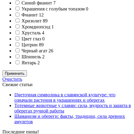
Синий фианит
7
Украшения с голубым топазом
0
Фианит
12
Хризолит
89
Хромдиопсид
1
Хрусталь
4
Цвет глаз
0
Цитрин
89
Черный агат
26
Шпинель
2
Янтарь
2
Применить
Очистить
Свежие статьи
Цветочная символика в славянской культуре: что
означали растения в украшениях и оберегах
Тотемные животные у славян: сила, мудрость и защита в
оберегах ручной работы
Шаманизм и обереги: факты, традиции, сила древних
амулетов
Последние пины!