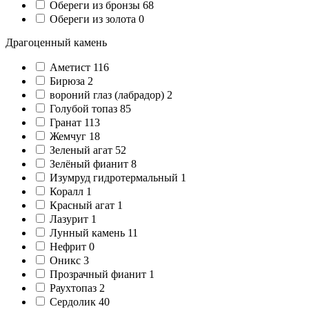
Обереги из бронзы
68
Обереги из золота
0
Драгоценный камень
Аметист
116
Бирюза
2
вороний глаз (лабрадор)
2
Голубой топаз
85
Гранат
113
Жемчуг
18
Зеленый агат
52
Зелёный фианит
8
Изумруд гидротермальный
1
Коралл
1
Красный агат
1
Лазурит
1
Лунный камень
11
Нефрит
0
Оникс
3
Прозрачный фианит
1
Раухтопаз
2
Сердолик
40