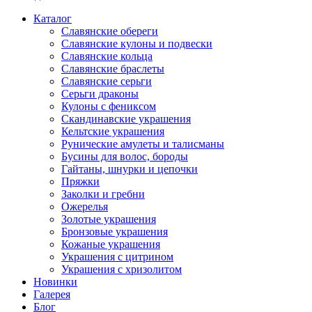
Каталог
Славянские обереги
Славянские кулоны и подвески
Славянские кольца
Славянские браслеты
Славянские серьги
Серьги драконы
Кулоны с фениксом
Скандинавские украшения
Кельтские украшения
Рунические амулеты и талисманы
Бусины для волос, бороды
Гайтаны, шнурки и цепочки
Пряжки
Заколки и гребни
Ожерелья
Золотые украшения
Бронзовые украшения
Кожаные украшения
Украшения с цитрином
Украшения с хризолитом
Новинки
Галерея
Блог