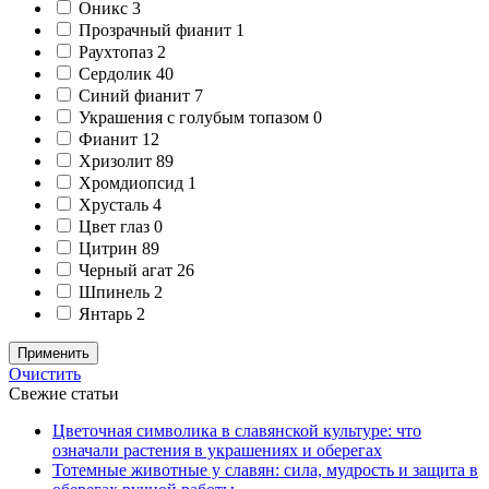
Оникс
3
Прозрачный фианит
1
Раухтопаз
2
Сердолик
40
Синий фианит
7
Украшения с голубым топазом
0
Фианит
12
Хризолит
89
Хромдиопсид
1
Хрусталь
4
Цвет глаз
0
Цитрин
89
Черный агат
26
Шпинель
2
Янтарь
2
Применить
Очистить
Свежие статьи
Цветочная символика в славянской культуре: что
означали растения в украшениях и оберегах
Тотемные животные у славян: сила, мудрость и защита в