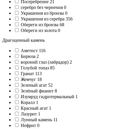
Посеребрение
21
серебро без чернения
0
Украшения из бронзы
0
Украшения из серебра
356
Обереги из бронзы
68
Обереги из золота
0
Драгоценный камень
Аметист
116
Бирюза
2
вороний глаз (лабрадор)
2
Голубой топаз
85
Гранат
113
Жемчуг
18
Зеленый агат
52
Зелёный фианит
8
Изумруд гидротермальный
1
Коралл
1
Красный агат
1
Лазурит
1
Лунный камень
11
Нефрит
0