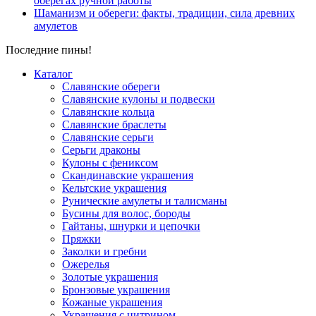
оберегах ручной работы
Шаманизм и обереги: факты, традиции, сила древних
амулетов
Последние пины!
Каталог
Славянские обереги
Славянские кулоны и подвески
Славянские кольца
Славянские браслеты
Славянские серьги
Серьги драконы
Кулоны с фениксом
Скандинавские украшения
Кельтские украшения
Рунические амулеты и талисманы
Бусины для волос, бороды
Гайтаны, шнурки и цепочки
Пряжки
Заколки и гребни
Ожерелья
Золотые украшения
Бронзовые украшения
Кожаные украшения
Украшения с цитрином