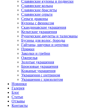
Славянские кулоны и подвески
Славянские кольца
Славянские браслеты
Славянские серьги
Серьги драконы
Кулоны с фениксом
Скандинавские украшения
Кельтские украшения
Рунические амулеты и талисманы
Бусины для волос, бороды
Гайтаны, шнурки и цепочки
Пряжки
Заколки и гребни
Ожерелья
Золотые украшения
Бронзовые украшения
Кожаные украшения
Украшения с цитрином
Украшения с хризолитом
Новинки
Галерея
Блог
Статьи
Отзывы
Контакты