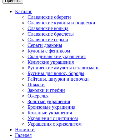
Принять
Каталог
Славянские обереги
Славянские кулоны и подвески
Славянские кольца
Славянские браслеты
Славянские серьги
Серьги драконы
Кулоны с фениксом
Скандинавские украшения
Кельтские украшения
Рунические амулеты и талисманы
Бусины для волос, бороды
Гайтаны, шнурки и цепочки
Пряжки
Заколки и гребни
Ожерелья
Золотые украшения
Бронзовые украшения
Кожаные украшения
Украшения с цитрином
Украшения с хризолитом
Новинки
Галерея