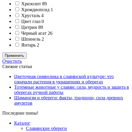
Хризолит
89
Хромдиопсид
1
Хрусталь
4
Цвет глаз
0
Цитрин
89
Черный агат
26
Шпинель
2
Янтарь
2
Применить
Очистить
Свежие статьи
Цветочная символика в славянской культуре: что
означали растения в украшениях и оберегах
Тотемные животные у славян: сила, мудрость и защита в
оберегах ручной работы
Шаманизм и обереги: факты, традиции, сила древних
амулетов
Последние пины!
Каталог
Славянские обереги