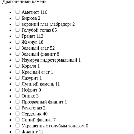
Драгоценный камень
Аметист
116
Бирюза
2
вороний глаз (лабрадор)
2
Голубой топаз
85
Гранат
113
Жемчуг
18
Зеленый агат
52
Зелёный фианит
8
Изумруд гидротермальный
1
Коралл
1
Красный агат
1
Лазурит
1
Лунный камень
11
Нефрит
0
Оникс
3
Прозрачный фианит
1
Раухтопаз
2
Сердолик
40
Синий фианит
7
Украшения с голубым топазом
0
Фианит
12