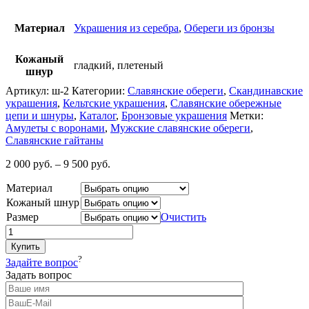
Материал
Украшения из серебра
,
Обереги из бронзы
Кожаный
гладкий, плетеный
шнур
Артикул:
ш-2
Категории:
Славянские обереги
,
Cкандинавские
украшения
,
Кельтские украшения
,
Славянские обережные
цепи и шнуры
,
Каталог
,
Бронзовые украшения
Метки:
Амулеты с воронами
,
Мужские славянские обереги
,
Славянские гайтаны
2 000
руб.
–
9 500
руб.
Материал
Кожаный шнур
Размер
Очистить
Купить
?
Задайте вопрос
Задать вопрос