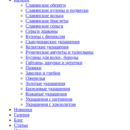
Славянские обереги
Славянские кулоны и подвески
Славянские кольца
Славянские браслеты
Славянские серьги
Серьги драконы
Кулоны с фениксом
Скандинавские украшения
Кельтские украшения
Рунические амулеты и талисманы
Бусины для волос, бороды
Гайтаны, шнурки и цепочки
Пряжки
Заколки и гребни
Ожерелья
Золотые украшения
Бронзовые украшения
Кожаные украшения
Украшения с цитрином
Украшения с хризолитом
Новинки
Галерея
Блог
Статьи