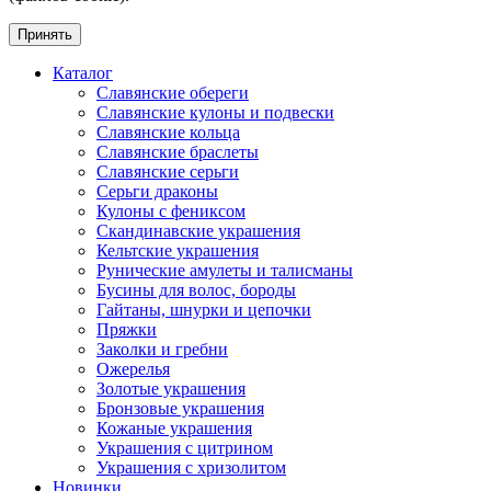
Принять
Каталог
Славянские обереги
Славянские кулоны и подвески
Славянские кольца
Славянские браслеты
Славянские серьги
Серьги драконы
Кулоны с фениксом
Скандинавские украшения
Кельтские украшения
Рунические амулеты и талисманы
Бусины для волос, бороды
Гайтаны, шнурки и цепочки
Пряжки
Заколки и гребни
Ожерелья
Золотые украшения
Бронзовые украшения
Кожаные украшения
Украшения с цитрином
Украшения с хризолитом
Новинки