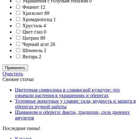
Украшения с голубым топазом
0
Фианит
12
Хризолит
89
Хромдиопсид
1
Хрусталь
4
Цвет глаз
0
Цитрин
89
Черный агат
26
Шпинель
2
Янтарь
2
Применить
Очистить
Свежие статьи
Цветочная символика в славянской культуре: что
означали растения в украшениях и оберегах
Тотемные животные у славян: сила, мудрость и защита в
оберегах ручной работы
Шаманизм и обереги: факты, традиции, сила древних
амулетов
Последние пины!
Каталог