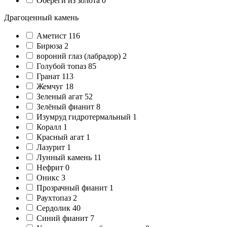
Обереги из золота
0
Драгоценный камень
Аметист
116
Бирюза
2
вороний глаз (лабрадор)
2
Голубой топаз
85
Гранат
113
Жемчуг
18
Зеленый агат
52
Зелёный фианит
8
Изумруд гидротермальный
1
Коралл
1
Красный агат
1
Лазурит
1
Лунный камень
11
Нефрит
0
Оникс
3
Прозрачный фианит
1
Раухтопаз
2
Сердолик
40
Синий фианит
7