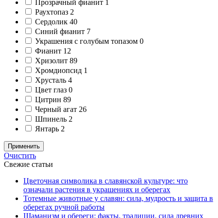
Прозрачный фианит
1
Раухтопаз
2
Сердолик
40
Синий фианит
7
Украшения с голубым топазом
0
Фианит
12
Хризолит
89
Хромдиопсид
1
Хрусталь
4
Цвет глаз
0
Цитрин
89
Черный агат
26
Шпинель
2
Янтарь
2
Применить
Очистить
Свежие статьи
Цветочная символика в славянской культуре: что
означали растения в украшениях и оберегах
Тотемные животные у славян: сила, мудрость и защита в
оберегах ручной работы
Шаманизм и обереги: факты, традиции, сила древних