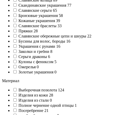
Славянские кольца
89
Cкандинавские украшения
77
Славянские серьги
65
Бронзовые украшения
58
Кожаные украшения
39
Славянские браслеты
33
Пряжки
28
Славянские обережные цепи и шнуры
22
Бусины для волос, бороды
16
Украшения с рунами
16
Заколки и гребни
8
Серьги драконы
6
Кулоны с фениксом
5
Ожерелья
0
Золотые украшения
0
Материал
Выборочная позолота
124
Изделия из кожи
28
Изделия из стали
0
Полное чернение одной птицы
1
Посеребрение
21