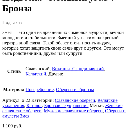
Бронза
Под заказ
Змея — это один из древнейших символов мудрости, вечной
молодости и стабильности. Змеиный узел символ крепкой
неразрывной связи. Такой оберег стоит носить людям,
которые хотят защитить свою связь друг с другом. Это могут
быть родственники, друзья или супруги.
Славянский,
Викинги. Скандинавский
,
Стиль
Кельтский
, Другие
Материал
Посеребрение
,
Обереги из бронзы
Артикул:
б-22
Категории:
Славянские обереги
,
Кельтские
украшения
,
Каталог
,
Бронзовые украшения
Метки:
Женские
славянские обереги
,
Мужские славянские обереги
,
Обереги и
амулеты Змея
1 100
руб.