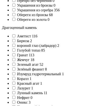
серебро без чернения
0
Украшения из бронзы
0
Украшения из серебра
356
Обереги из бронзы
68
Обереги из золота
0
Драгоценный камень
Аметист
116
Бирюза
2
вороний глаз (лабрадор)
2
Голубой топаз
85
Гранат
113
Жемчуг
18
Зеленый агат
52
Зелёный фианит
8
Изумруд гидротермальный
1
Коралл
1
Красный агат
1
Лазурит
1
Лунный камень
11
Нефрит
0
Оникс
3