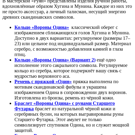
В мастерской «Руян» представлены изделия ручной работы,
вдохновлённые образом Хугина и Мунина. Каждое из них это
не просто аксессуар, а личный талисман, несущий энергию
древних скандинавских символов.
Кольцо «Вороны Одина»
классический оберег с
изображением сближающихся голов Хугина и Мунина.
Доступно в двух вариантах: регулируемое (размеры 17–
23) или цельное под индивидуальный размер. Материал
серебро, с возможностью добавления камней в глаза
птиц.
Кольцо «Вороны Одина» (Вариант 2)
ещё одно
исполнение этого сакрального символа. Регулируемое
кольцо из серебра, которое подчеркнёт вашу связь с
мудростью верховного аса.
Ремень с пряжкой «Один»
пряжка выполнена по
мотивам скандинавской фибулы и украшена
изображением Одина в сопровождении двух воронов.
Изготовлена из бронзы, ремень из чёрной кожи.
Браслет «Вороны Одина» с рунами Старшего
Футарка
браслет из натуральной чёрной кожи и
серебряных бусин, на которых выгравированы руны
Старшего Футарка. Этот амулет не только
символизирует спутников Одина, но и служит мощной
защитой.