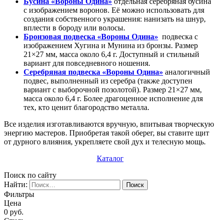
Бусина «Вороны Одина»
отдельная серебряная бусина
с изображением воронов. Её можно использовать для
создания собственного украшения: нанизать на шнур,
вплести в бороду или волосы.
Бронзовая подвеска «Вороны Одина»
подвеска с
изображением Хугина и Мунина из бронзы. Размер
21×27 мм, масса около 6,4 г. Доступный и стильный
вариант для повседневного ношения.
Серебряная подвеска «Вороны Одина»
аналогичный
подвес, выполненный из серебра (также доступен
вариант с выборочной позолотой). Размер 21×27 мм,
масса около 6,4 г. Более драгоценное исполнение для
тех, кто ценит благородство металла.
Все изделия изготавливаются вручную, впитывая творческую
энергию мастеров. Приобретая такой оберег, вы ставите щит
от дурного влияния, укрепляете свой дух и телесную мощь.
Каталог
Поиск по сайту
Найти:
Фильтры
Цена
0
руб.