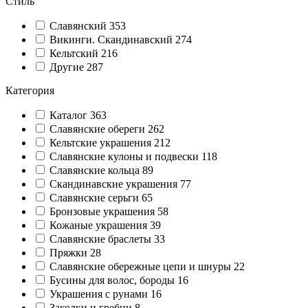
Стиль
Славянский
353
Викинги. Скандинавский
274
Кельтский
216
Другие
287
Категория
Каталог
363
Славянские обереги
262
Кельтские украшения
212
Славянские кулоны и подвески
118
Славянские кольца
89
Cкандинавские украшения
77
Славянские серьги
65
Бронзовые украшения
58
Кожаные украшения
39
Славянские браслеты
33
Пряжки
28
Славянские обережные цепи и шнуры
22
Бусины для волос, бороды
16
Украшения с рунами
16
Заколки и гребни
8