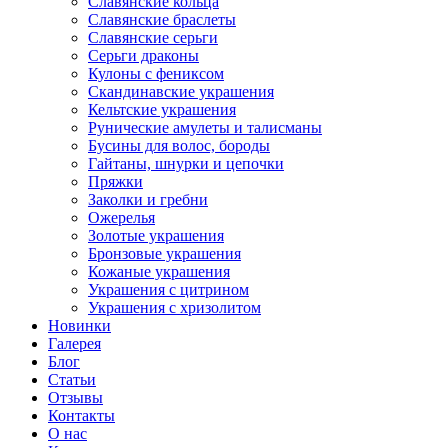
Славянские кольца
Славянские браслеты
Славянские серьги
Серьги драконы
Кулоны с фениксом
Скандинавские украшения
Кельтские украшения
Рунические амулеты и талисманы
Бусины для волос, бороды
Гайтаны, шнурки и цепочки
Пряжки
Заколки и гребни
Ожерелья
Золотые украшения
Бронзовые украшения
Кожаные украшения
Украшения с цитрином
Украшения с хризолитом
Новинки
Галерея
Блог
Статьи
Отзывы
Контакты
О нас