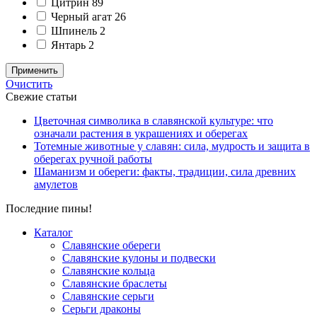
Цитрин
89
Черный агат
26
Шпинель
2
Янтарь
2
Применить
Очистить
Свежие статьи
Цветочная символика в славянской культуре: что
означали растения в украшениях и оберегах
Тотемные животные у славян: сила, мудрость и защита в
оберегах ручной работы
Шаманизм и обереги: факты, традиции, сила древних
амулетов
Последние пины!
Каталог
Славянские обереги
Славянские кулоны и подвески
Славянские кольца
Славянские браслеты
Славянские серьги
Серьги драконы