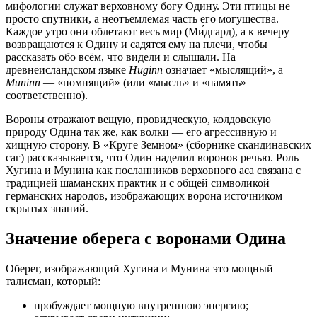
мифологии служат верховному богу Одину. Эти птицы не
просто спутники, а неотъемлемая часть его могущества.
Каждое утро они облетают весь мир (Ми́дгард), а к вечеру
возвращаются к Одину и садятся ему на плечи, чтобы
рассказать обо всём, что видели и слышали. На
древнеисландском языке
Huginn
означает «мыслящий», а
Muninn
— «помнящий» (или «мысль» и «память»
соответственно).
Вороны отражают вещую, провидческую, колдовскую
природу Одина так же, как волки — его агрессивную и
хищную сторону. В «Круге Земном» (сборнике скандинавских
саг) рассказывается, что Один наделил воронов речью. Роль
Хугина и Мунина как посланников верховного аса связана с
традицией шаманских практик и с общей символикой
германских народов, изображающих ворона источником
скрытых знаний.
Значение оберега с воронами Одина
Оберег, изображающий Хугина и Мунина это мощный
талисман, который:
пробуждает мощную внутреннюю энергию;