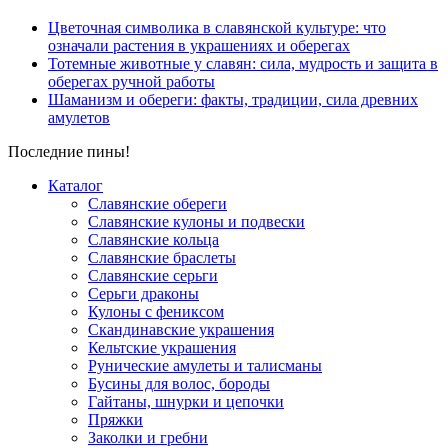
Цветочная символика в славянской культуре: что
означали растения в украшениях и оберегах
Тотемные животные у славян: сила, мудрость и защита в
оберегах ручной работы
Шаманизм и обереги: факты, традиции, сила древних
амулетов
Последние пины!
Каталог
Славянские обереги
Славянские кулоны и подвески
Славянские кольца
Славянские браслеты
Славянские серьги
Серьги драконы
Кулоны с фениксом
Скандинавские украшения
Кельтские украшения
Рунические амулеты и талисманы
Бусины для волос, бороды
Гайтаны, шнурки и цепочки
Пряжки
Заколки и гребни