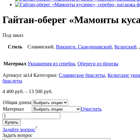
Гайтан-оберег «Мамонты кусач
Под заказ
Стиль
Славянский,
Викинги. Скандинавский
,
Кельтский
,
Материал
Украшения из серебра
,
Обереги из бронзы
Артикул:
ш14
Категории:
Славянские браслеты
,
Кельтские укр
браслеты
4 400
руб.
–
13 500
руб.
Общая длина
Материал
Очистить
Купить
?
Задайте вопрос
Задать вопрос