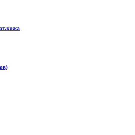
нат.кожа
ов)