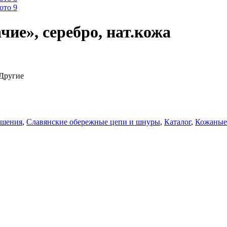
ие», серебро, нат.кожа
 Другие
ашения
,
Славянские обережные цепи и шнуры
,
Каталог
,
Кожаные