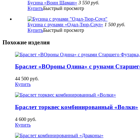
Бусина «Воин Шаман»
3 550
руб.
Купить
Быстрый просмотр
Бусина с рунами «Одал-Тюр-Соул»
1 500
руб.
Купить
Быстрый просмотр
Похожие изделия
Браслет «ВОроны Одина» с рунами Старшего
44 500
руб.
Купить
Браслет торквес комбинированный «Волки»
4 600
руб.
Купить