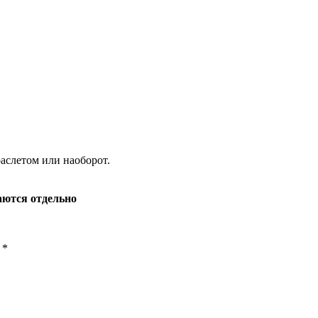
аслетом или наоборот.
аются отдельно
ы
*