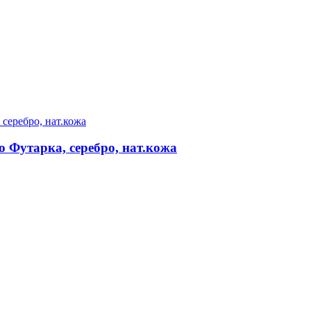
 Футарка, серебро, нат.кожа