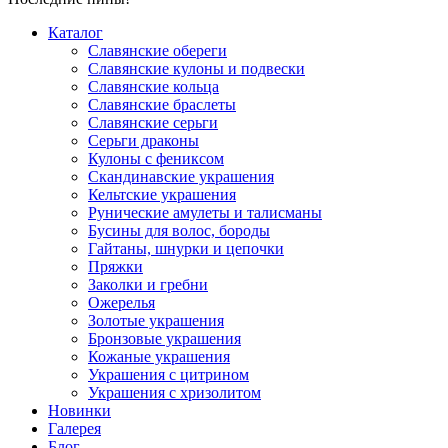
Каталог
Славянские обереги
Славянские кулоны и подвески
Славянские кольца
Славянские браслеты
Славянские серьги
Серьги драконы
Кулоны с фениксом
Скандинавские украшения
Кельтские украшения
Рунические амулеты и талисманы
Бусины для волос, бороды
Гайтаны, шнурки и цепочки
Пряжки
Заколки и гребни
Ожерелья
Золотые украшения
Бронзовые украшения
Кожаные украшения
Украшения с цитрином
Украшения с хризолитом
Новинки
Галерея
Блог