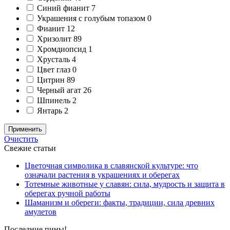
Синий фианит
7
Украшения с голубым топазом
0
Фианит
12
Хризолит
89
Хромдиопсид
1
Хрусталь
4
Цвет глаз
0
Цитрин
89
Черный агат
26
Шпинель
2
Янтарь
2
Применить
Очистить
Свежие статьи
Цветочная символика в славянской культуре: что
означали растения в украшениях и оберегах
Тотемные животные у славян: сила, мудрость и защита в
оберегах ручной работы
Шаманизм и обереги: факты, традиции, сила древних
амулетов
Последние пины!