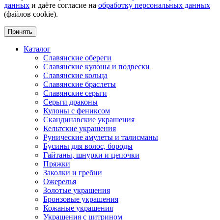
данных
и даёте согласие на
обработку персональных данных
(файлов cookie).
Принять
Каталог
Славянские обереги
Славянские кулоны и подвески
Славянские кольца
Славянские браслеты
Славянские серьги
Серьги драконы
Кулоны с фениксом
Скандинавские украшения
Кельтские украшения
Рунические амулеты и талисманы
Бусины для волос, бороды
Гайтаны, шнурки и цепочки
Пряжки
Заколки и гребни
Ожерелья
Золотые украшения
Бронзовые украшения
Кожаные украшения
Украшения с цитрином