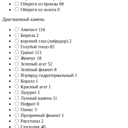
Обереги из бронзы
68
Обереги из золота
0
Драгоценный камень
Аметист
116
Бирюза
2
вороний глаз (лабрадор)
2
Голубой топаз
85
Гранат
113
Жемчуг
18
Зеленый агат
52
Зелёный фианит
8
Изумруд гидротермальный
1
Коралл
1
Красный агат
1
Лазурит
1
Лунный камень
11
Нефрит
0
Оникс
3
Прозрачный фианит
1
Раухтопаз
2
Сердолик
40