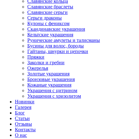
Славянские кольца
Славянские браслеты
Славянские серьги
Серьги драконы
Кулоны с фениксом
Скандинавские украшения
Кельтские украшения
Рунические амулеты и талисманы
Бусины для волос, бороды
Гайтаны, шнурки и цепочки
Пряжки
Заколки и гребни
Ожерелья
Золотые украшения
Бронзовые украшения
Кожаные украшения
Украшения с цитрином
Украшения с хризолитом
Новинки
Галерея
Блог
Статьи
Отзывы
Контакты
О нас