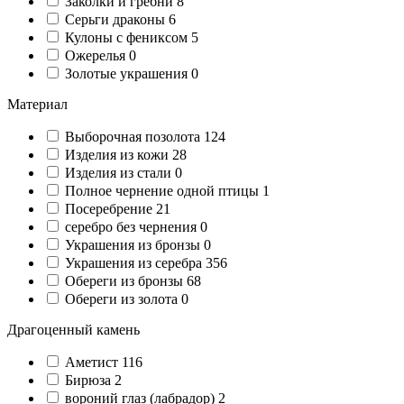
Заколки и гребни
8
Серьги драконы
6
Кулоны с фениксом
5
Ожерелья
0
Золотые украшения
0
Материал
Выборочная позолота
124
Изделия из кожи
28
Изделия из стали
0
Полное чернение одной птицы
1
Посеребрение
21
серебро без чернения
0
Украшения из бронзы
0
Украшения из серебра
356
Обереги из бронзы
68
Обереги из золота
0
Драгоценный камень
Аметист
116
Бирюза
2
вороний глаз (лабрадор)
2