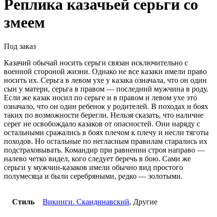
Реплика казачьей серьги со
змеем
Под заказ
Казачий обычай носить серьги связан исключительно с
военной стороной жизни. Однако не все казаки имели право
носить их. Серьга в левом ухе у казака означала, что он один
сын у матери, серьга в правом — последний мужчина в роду.
Если же казак носил по серьге и в правом и левом ухе это
означало, что он один ребенок у родителей. В походах и боях
таких по возможности берегли. Нельзя сказать, что наличие
серег не освобождало казаков от опасностей. Они наряду с
остальными сражались в боях плечом к плечу и несли тяготы
походов. Но остальные по негласным правилам старались их
подстраховывать. Командир при равнении строя направо —
налево четко видел, кого следует беречь в бою. Сами же
серьги у мужчин-казаков имели обычно вид простого
полумесяца и были серебряными, редко — золотыми.
Стиль
Викинги. Скандинавский
, Другие