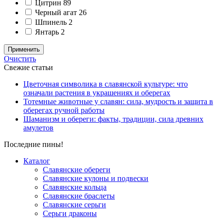
Цитрин
89
Черный агат
26
Шпинель
2
Янтарь
2
Применить
Очистить
Свежие статьи
Цветочная символика в славянской культуре: что
означали растения в украшениях и оберегах
Тотемные животные у славян: сила, мудрость и защита в
оберегах ручной работы
Шаманизм и обереги: факты, традиции, сила древних
амулетов
Последние пины!
Каталог
Славянские обереги
Славянские кулоны и подвески
Славянские кольца
Славянские браслеты
Славянские серьги
Серьги драконы