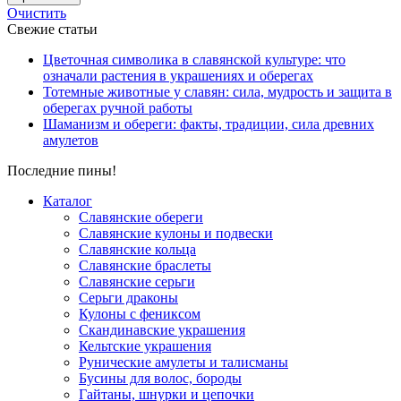
Очистить
Свежие статьи
Цветочная символика в славянской культуре: что
означали растения в украшениях и оберегах
Тотемные животные у славян: сила, мудрость и защита в
оберегах ручной работы
Шаманизм и обереги: факты, традиции, сила древних
амулетов
Последние пины!
Каталог
Славянские обереги
Славянские кулоны и подвески
Славянские кольца
Славянские браслеты
Славянские серьги
Серьги драконы
Кулоны с фениксом
Скандинавские украшения
Кельтские украшения
Рунические амулеты и талисманы
Бусины для волос, бороды
Гайтаны, шнурки и цепочки