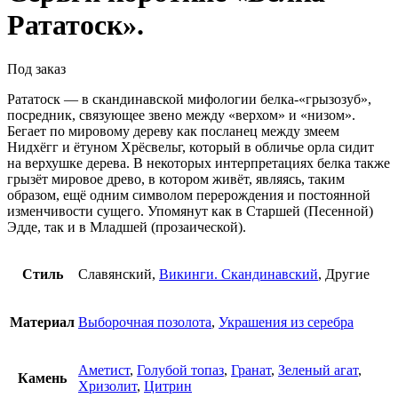
Рататоск».
Под заказ
Рататоск — в скандинавской мифологии белка-«грызозуб»,
посредник, связующее звено между «верхом» и «низом».
Бегает по мировому дереву как посланец между змеем
Нидхёгг и ётуном Хрёсвельг, который в обличье орла сидит
на верхушке дерева. В некоторых интерпретациях белка также
грызёт мировое древо, в котором живёт, являясь, таким
образом, ещё одним символом перерождения и постоянной
изменчивости сущего. Упомянут как в Старшей (Песенной)
Эдде, так и в Младшей (прозаической).
Стиль
Славянский,
Викинги. Скандинавский
, Другие
Материал
Выборочная позолота
,
Украшения из серебра
Аметист
,
Голубой топаз
,
Гранат
,
Зеленый агат
,
Камень
Хризолит
,
Цитрин