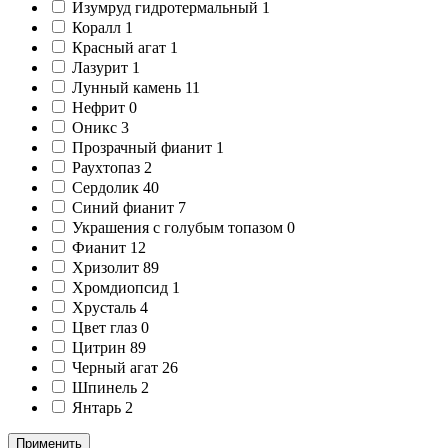
Изумруд гидротермальный
1
Коралл
1
Красный агат
1
Лазурит
1
Лунный камень
11
Нефрит
0
Оникс
3
Прозрачный фианит
1
Раухтопаз
2
Сердолик
40
Синий фианит
7
Украшения с голубым топазом
0
Фианит
12
Хризолит
89
Хромдиопсид
1
Хрусталь
4
Цвет глаз
0
Цитрин
89
Черный агат
26
Шпинель
2
Янтарь
2
Применить