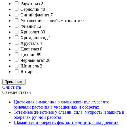
Раухтопаз
2
Сердолик
40
Синий фианит
7
Украшения с голубым топазом
0
Фианит
12
Хризолит
89
Хромдиопсид
1
Хрусталь
4
Цвет глаз
0
Цитрин
89
Черный агат
26
Шпинель
2
Янтарь
2
Применить
Очистить
Свежие статьи
Цветочная символика в славянской культуре: что
означали растения в украшениях и оберегах
Тотемные животные у славян: сила, мудрость и защита в
оберегах ручной работы
Шаманизм и обереги: факты, традиции, сила древних