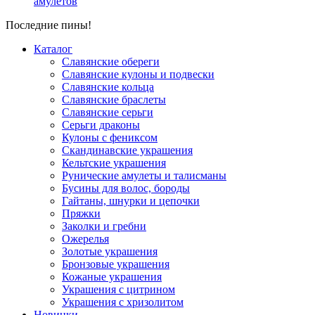
амулетов
Последние пины!
Каталог
Славянские обереги
Славянские кулоны и подвески
Славянские кольца
Славянские браслеты
Славянские серьги
Серьги драконы
Кулоны с фениксом
Скандинавские украшения
Кельтские украшения
Рунические амулеты и талисманы
Бусины для волос, бороды
Гайтаны, шнурки и цепочки
Пряжки
Заколки и гребни
Ожерелья
Золотые украшения
Бронзовые украшения
Кожаные украшения
Украшения с цитрином
Украшения с хризолитом
Новинки