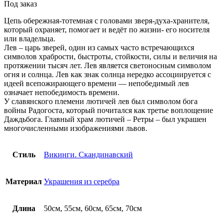
Под заказ
Цепь обережная-тотемная с головами зверя-духа-хранителя,
который охраняет, помогает и ведёт по жизни- его носителя
или владельца.
Лев – царь зверей, один из самых часто встречающихся
символов храбрости, быстроты, стойкости, силы и величия на
протяжении тысяч лет. Лев является светоносным символом
огня и солнца. Лев как знак солнца нередко ассоциируется с
идеей всепожирающего времени — непобедимый лев
означает непобедимость времени.
У славянского племени лютичей лев был символом бога
войны Радогоста, который почитался как третье воплощение
Даждьбога. Главный храм лютичей – Ретры – был украшен
многочисленными изображениями львов.
Стиль
Викинги. Скандинавский
Материал
Украшения из серебра
Длина
50см, 55см, 60см, 65см, 70см